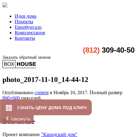
Идея дома
Проекты
Евробунгало
Комплектация
Контакты
(812)
309-40-50
Заказать обратный звонок
photo_2017-11-10_14-44-12
Опубликовано
content
в
Ноябрь 10, 2017
. Полный размер
800×600
пикселей.
УЗНАТЬ ЦЕНУ ДОМА ПОД КЛЮЧ
свернуть
Box-house
Проект компании
"Канадский дом"