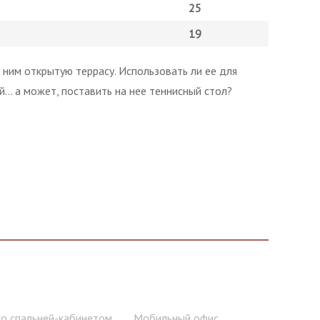
25
19
ним открытую террасу. Использовать ли ее для
й… а может, поставить на нее теннисный стол?
о спальней-кабинетом
Мобильный офис