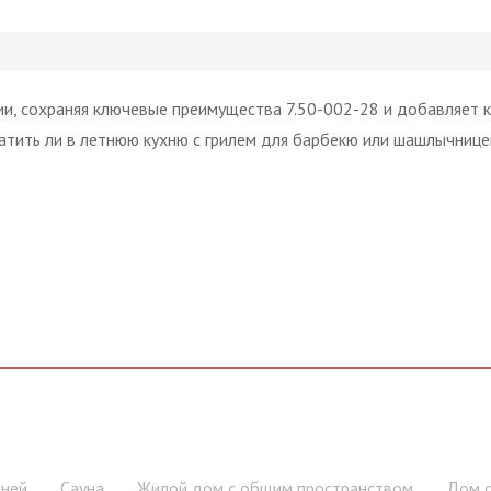
и, сохраняя ключевые преимущества 7.50-002-28 и добавляет к 
ратить ли в летнюю кухню с грилем для барбекю или шашлычнице
хней
Сауна
Жилой дом с общим пространством
Дом с