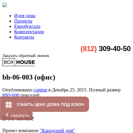
Идея дома
Проекты
Евробунгало
Комплектация
Контакты
(812)
309-40-50
Заказать обратный звонок
bh-06-003 (офис)
Опубликовано
content
в
Декабрь 25, 2015
. Полный размер
800×600
пикселей.
УЗНАТЬ ЦЕНУ ДОМА ПОД КЛЮЧ
свернуть
Box-house
Проект компании
"Канадский дом"