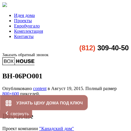
Идея дома
Проекты
Евробунгало
Комплектация
Контакты
(812)
309-40-50
Заказать обратный звонок
BH-06PO001
Опубликовано
content
в
Август 19, 2015
. Полный размер
800×600
пикселей.
УЗНАТЬ ЦЕНУ ДОМА ПОД КЛЮЧ
свернуть
Box-house
Проект компании
"Канадский дом"