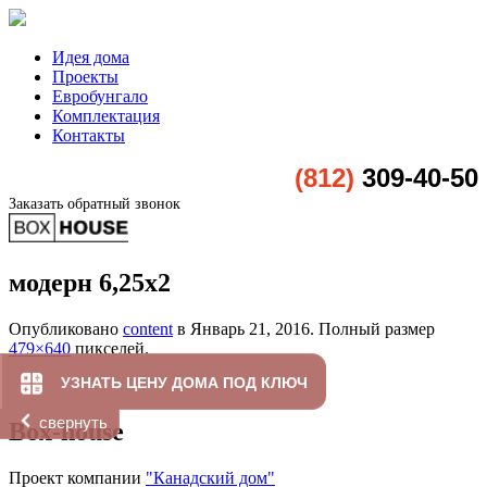
Идея дома
Проекты
Евробунгало
Комплектация
Контакты
(812)
309-40-50
Заказать обратный звонок
модерн 6,25х2
Опубликовано
content
в
Январь 21, 2016
. Полный размер
479×640
пикселей.
УЗНАТЬ ЦЕНУ ДОМА ПОД КЛЮЧ
свернуть
Box-house
Проект компании
"Канадский дом"