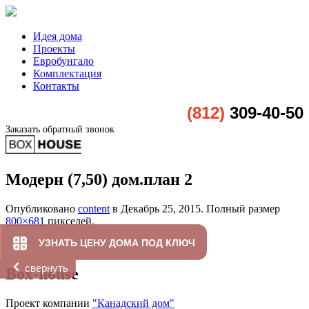
Идея дома
Проекты
Евробунгало
Комплектация
Контакты
(812)
309-40-50
Заказать обратный звонок
Модерн (7,50) дом.план 2
Опубликовано
content
в
Декабрь 25, 2015
. Полный размер
800×681
пикселей.
УЗНАТЬ ЦЕНУ ДОМА ПОД КЛЮЧ
свернуть
Box-house
Проект компании
"Канадский дом"