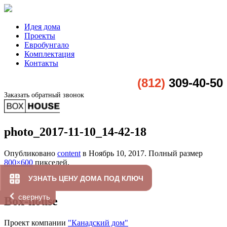
Идея дома
Проекты
Евробунгало
Комплектация
Контакты
(812)
309-40-50
Заказать обратный звонок
photo_2017-11-10_14-42-18
Опубликовано
content
в
Ноябрь 10, 2017
. Полный размер
800×600
пикселей.
УЗНАТЬ ЦЕНУ ДОМА ПОД КЛЮЧ
свернуть
Box-house
Проект компании
"Канадский дом"